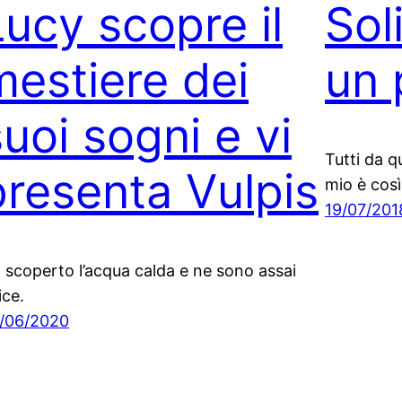
Lucy scopre il
Sol
mestiere dei
un 
suoi sogni e vi
Tutti da q
presenta Vulpis
mio è così
19/07/201
 scoperto l’acqua calda e ne sono assai
ice.
/06/2020