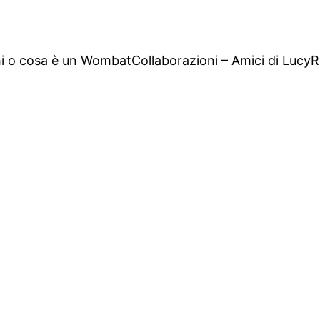
i o cosa è un Wombat
Collaborazioni – Amici di Lucy
R