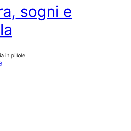
ra, sogni e
la
 in pillole.
8