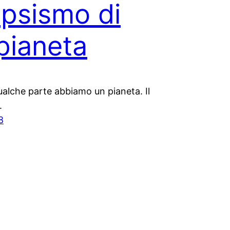
ipsismo di
pianeta
ualche parte abbiamo un pianeta. Il
.
8