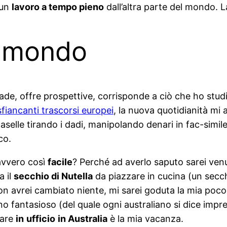
 un
lavoro a tempo pieno
dall’altra parte del mondo. L
el mondo
ade, offre prospettive, corrisponde a ciò che ho stud
sfiancanti trascorsi europei
, la nuova quotidianità mi
caselle tirando i dadi, manipolando denari in fac-simile
co.
davvero così
facile
? Perché ad averlo saputo sarei venuta
a il
secchio di Nutella
da piazzare in cucina (un secch
on avrei cambiato niente, mi sarei goduta la mia poc
no fantasioso (del quale ogni australiano si dice impre
dare
in
ufficio
in Australia
è la mia vacanza.