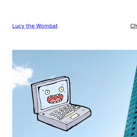
Vai
al
contenuto
Lucy the Wombat
Ch