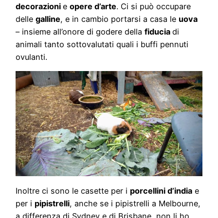
decorazioni
e
opere d’arte
. Ci si può occupare
delle
galline
, e in cambio portarsi a casa le
uova
– insieme all’onore di godere della
fiducia
di
animali tanto sottovalutati quali i buffi pennuti
ovulanti.
Inoltre ci sono le casette per i
porcellini d’india
e
per i
pipistrelli
, anche se i pipistrelli a Melbourne,
a differenza di Sydney e di Brisbane, non li ho