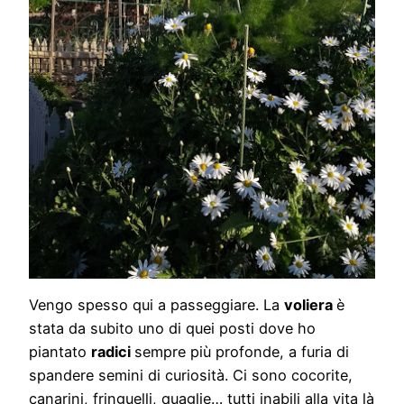
Vengo spesso qui a passeggiare. La
voliera
è
stata da subito uno di quei posti dove ho
piantato
radici
sempre più profonde, a furia di
spandere semini di curiosità. Ci sono cocorite,
canarini, fringuelli, quaglie… tutti inabili alla vita là