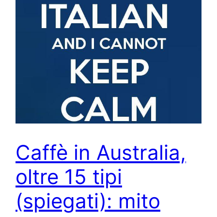
Caffè in Australia,
oltre 15 tipi
(spiegati): mito