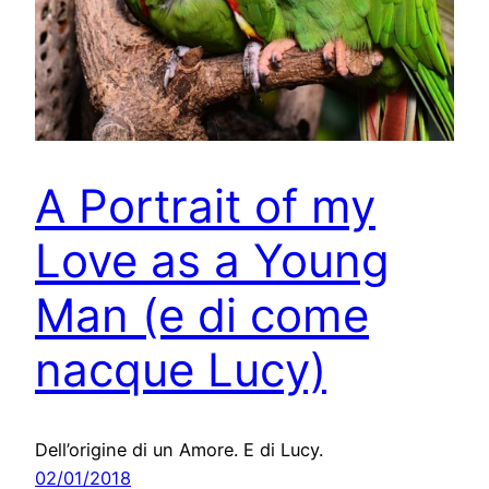
A Portrait of my
Love as a Young
Man (e di come
nacque Lucy)
Dell’origine di un Amore. E di Lucy.
02/01/2018