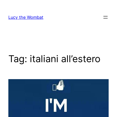
Vai
al
Lucy the Wombat
contenuto
Tag:
italiani all’estero