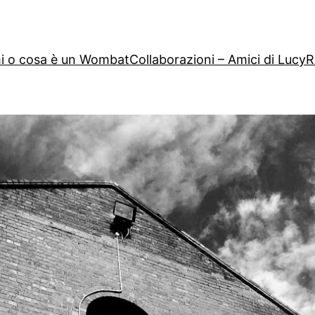
i o cosa è un Wombat
Collaborazioni – Amici di Lucy
R