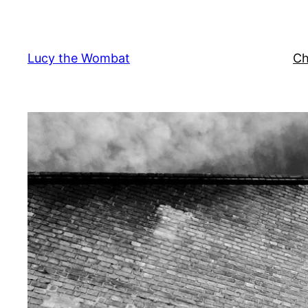
Vai
al
contenuto
Lucy the Wombat
Ch