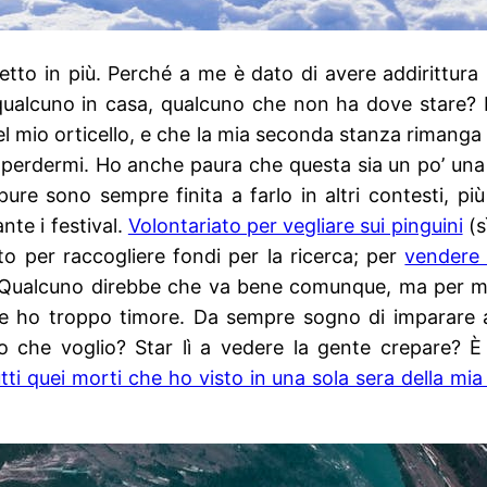
to in più. Perché a me è dato di avere addirittura 
qualcuno in casa, qualcuno che non ha dove stare?
 mio orticello, e che la mia seconda stanza rimanga in
 perdermi. Ho anche paura che questa sia un po’ un
pure sono sempre finita a farlo in altri contesti, p
nte i festival.
Volontariato per vegliare sui pinguini
(s
to per raccogliere fondi per la ricerca; per
vendere 
um. Qualcuno direbbe che va bene comunque, ma per me
ne ho troppo timore. Da sempre sogno di imparare a
o che voglio? Star lì a vedere la gente crepare? È
utti quei morti che ho visto in una sola sera della mi