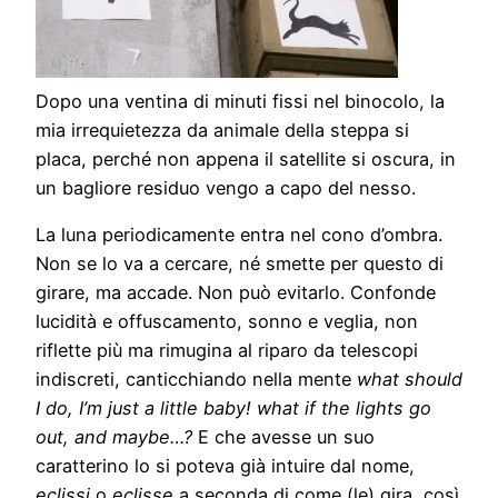
Dopo una ventina di minuti fissi nel binocolo, la
mia irrequietezza da animale della steppa si
placa, perché non appena il satellite si oscura, in
un bagliore residuo vengo a capo del nesso.
La luna periodicamente entra nel cono d’ombra.
Non se lo va a cercare, né smette per questo di
girare, ma accade. Non può evitarlo. Confonde
lucidità e offuscamento, sonno e veglia, non
riflette più ma rimugina al riparo da telescopi
indiscreti, canticchiando nella mente
what should
I do, I’m just a little baby! what if the lights go
out, and maybe…?
E che avesse un suo
caratterino lo si poteva già intuire dal nome,
eclissi
o
eclisse
a seconda di come (le) gira, così