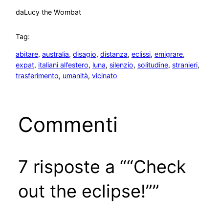
da
Lucy the Wombat
Tag:
abitare
, 
australia
, 
disagio
, 
distanza
, 
eclissi
, 
emigrare
, 
expat
, 
italiani all’estero
, 
luna
, 
silenzio
, 
solitudine
, 
stranieri
, 
trasferimento
, 
umanità
, 
vicinato
Commenti
7 risposte a ““Check
out the eclipse!””