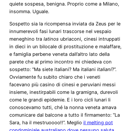
quiete sospesa, benigna. Proprio come a Milano,
insomma. Uguale.
Sospetto sia la ricompensa inviata da Zeus per le
innumerevoli fasi lunari trascorse nel vespaio
meneghino tra
latinos
ubriaconi, cinesi intruppati
in dieci in un bilocale di prostituzione e malaffare,
e famiglia perbene veneta dall’altro lato della
parete che al primo incontro mi chiedeva con
sospetto: “Ma siete italiani? Ma italiani
italiani
?”.
Ovviamente fu subito chiaro che i veneti
facevano più casino di cinesi e peruviani messi
insieme, inestirpabili come la gramigna, durevoli
come le grandi epidemie. E i loro cicli lunari li
conoscevamo tutti, ché la nonna veneta amava
comunicare dal balcone a tutto il firmamento: “La
Sara, ha il mestruoooo!!”. Meglio
il melting pot
condominiale australiano dove nessuno saluta
,