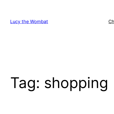
Vai
al
contenuto
Lucy the Wombat
Ch
Tag:
shopping