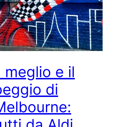
l meglio e il
peggio di
Melbourne:
utti da Aldi,