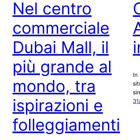
Nel centro
commerciale
Dubai Mall, il
più grande al
In
mondo, tra
si
si
ispirazioni e
31
folleggiamenti