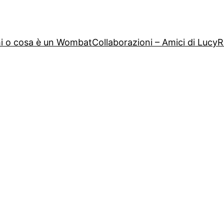
i o cosa è un Wombat
Collaborazioni – Amici di Lucy
R