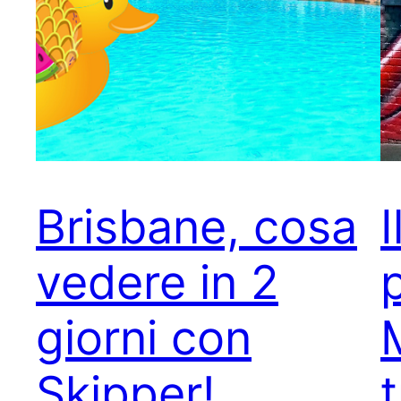
Brisbane, cosa
I
vedere in 2
giorni con
Skipper!
t