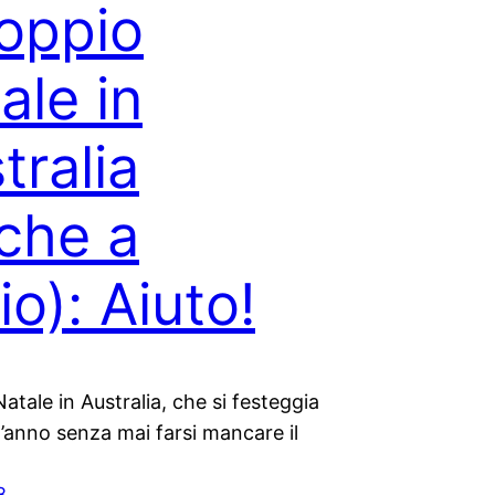
Doppio
ale in
tralia
che a
io): Aiuto!
Natale in Australia, che si festeggia
l’anno senza mai farsi mancare il
8