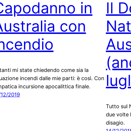
Capodanno in
Il 
Australia con
Nat
incendio
Aus
(an
 tanti mi state chiedendo come sia la
lugl
tuazione incendi dalle mie parti: è così. Con
mpatica incursione apocalittica finale.
/12/2019
Tutto sul 
due volte 
disagio.
14/12/201