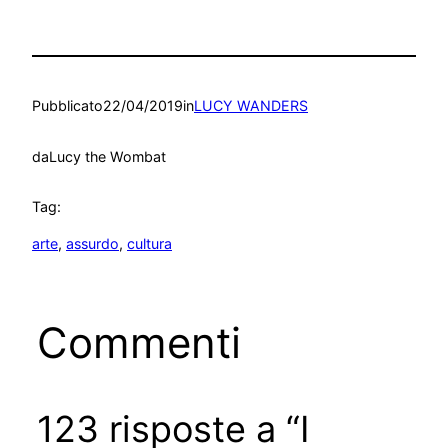
Pubblicato
22/04/2019
in
LUCY WANDERS
da
Lucy the Wombat
Tag:
arte
, 
assurdo
, 
cultura
Commenti
123 risposte a “I