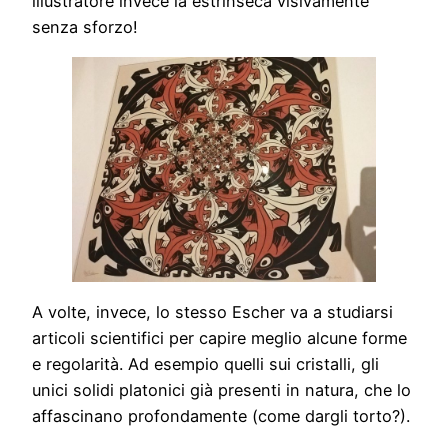
illustratore invece la estrinseca visivamente
senza sforzo!
A volte, invece, lo stesso Escher va a studiarsi
articoli scientifici per capire meglio alcune forme
e regolarità. Ad esempio quelli sui cristalli, gli
unici solidi platonici già presenti in natura, che lo
affascinano profondamente (come dargli torto?).