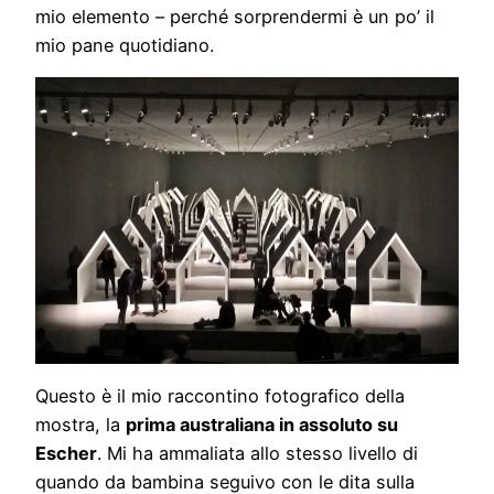
mio elemento – perché sorprendermi è un po’ il
mio pane quotidiano.
Questo è il mio raccontino fotografico della
mostra, la
prima australiana in assoluto su
Escher
. Mi ha ammaliata allo stesso livello di
quando da bambina seguivo con le dita sulla