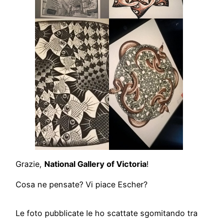
Grazie,
National Gallery of Victoria
!
Cosa ne pensate? Vi piace Escher?
Le foto pubblicate le ho scattate sgomitando tra