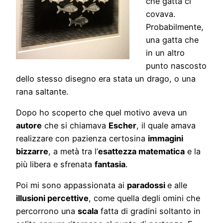
che gatta ci
covava.
Probabilmente,
una gatta che
in un altro
punto nascosto
dello stesso disegno era stata un drago, o una
rana saltante.
Dopo ho scoperto che quel motivo aveva un
autore
che si chiamava
Escher
, il quale amava
realizzare con pazienza certosina
immagini
bizzarre
, a metà tra l’
esattezza matematica
e la
più libera e sfrenata
fantasia
.
Poi mi sono appassionata ai
paradossi
e alle
illusioni percettive
, come quella degli omini che
percorrono una
scala
fatta di gradini soltanto in