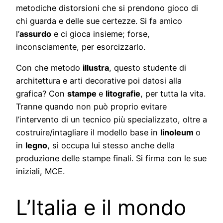
metodiche distorsioni che si prendono gioco di
chi guarda e delle sue certezze. Si fa amico
l’
assurdo
e ci gioca insieme; forse,
inconsciamente, per esorcizzarlo.
Con che metodo
illustra
, questo studente di
architettura e arti decorative poi datosi alla
grafica? Con
stampe
e
litografie
, per tutta la vita.
Tranne quando non può proprio evitare
l’intervento di un tecnico più specializzato, oltre a
costruire/intagliare il modello base in
linoleum
o
in
legno
, si occupa lui stesso anche della
produzione delle stampe finali. Si firma con le sue
iniziali, MCE.
L’Italia e il mondo