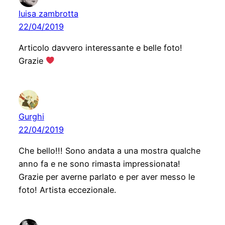
luisa zambrotta
22/04/2019
Articolo davvero interessante e belle foto!
Grazie
Gurghi
22/04/2019
Che bello!!! Sono andata a una mostra qualche
anno fa e ne sono rimasta impressionata!
Grazie per averne parlato e per aver messo le
foto! Artista eccezionale.