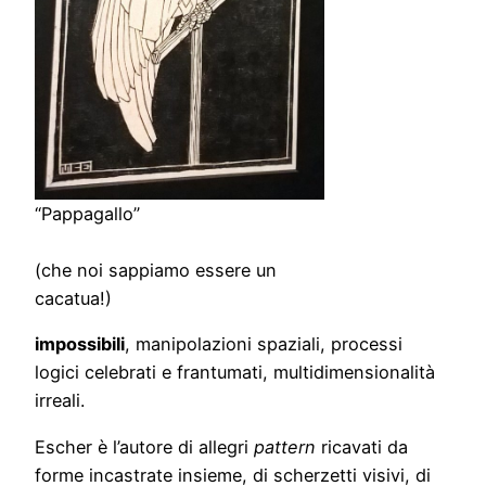
“Pappagallo”
(che noi sappiamo essere un
cacatua!)
impossibili
, manipolazioni spaziali, processi
logici celebrati e frantumati, multidimensionalità
irreali.
Escher è l’autore di allegri
pattern
ricavati da
forme incastrate insieme, di scherzetti visivi, di