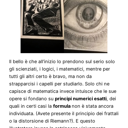
Il bello è che all’inizio lo prendono sul serio solo
gli scienziati, i logici, i matematici, mentre per
tutti gli altri certo è bravo, ma non da
strapparcisi i capelli per studiarlo. Solo chi ne
capisce di matematica invece intuisce che le sue
opere si fondano su
principi numerici esatti
, dei
quali in certi casi la
formula
non è stata ancora
individuata. (Avete presente il principio dei frattali
o la distorsione di Riemann?). E questo