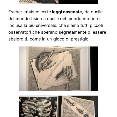
Escher intuisce certe
leggi nascoste
, da quelle
del mondo fisico a quelle del mondo interiore.
Inclusa la più universale: che siamo tutti piccoli
osservatori che sperano segretamente di essere
sbalorditi, come in un gioco di prestigio.