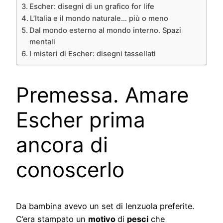
Escher: disegni di un grafico for life
L’Italia e il mondo naturale… più o meno
Dal mondo esterno al mondo interno. Spazi
mentali
I misteri di Escher: disegni tassellati
Premessa. Amare
Escher prima
ancora di
conoscerlo
Da bambina avevo un set di lenzuola preferite.
C’era stampato un
motivo
di
pesci
che