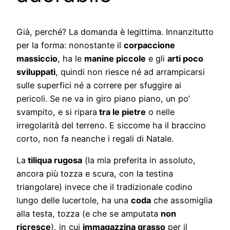
Già, perché? La domanda è legittima. Innanzitutto
per la forma: nonostante il
corpaccione
massiccio
, ha le
manine piccole
e gli
arti poco
sviluppati
, quindi non riesce né ad arrampicarsi
sulle superfici né a correre per sfuggire ai
pericoli. Se ne va in giro piano piano, un po’
svampito, e si ripara
tra le pietre
o nelle
irregolarità del terreno. E siccome ha il braccino
corto, non fa neanche i regali di Natale.
La
tiliqua rugosa
(la mia preferita in assoluto,
ancora più tozza e scura, con la testina
triangolare) invece che il tradizionale codino
lungo delle lucertole, ha una
coda
che assomiglia
alla testa, tozza (e che se amputata
non
ricresce
), in cui
immagazzina grasso
per il