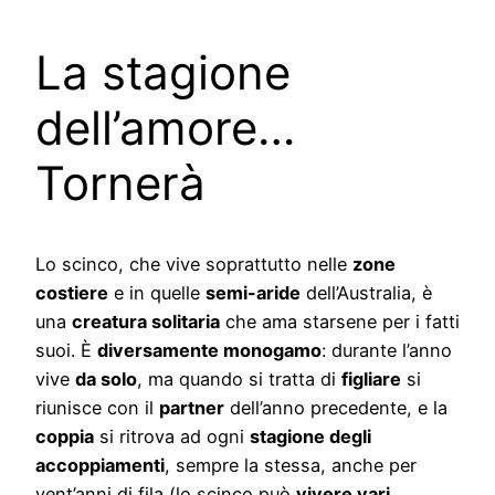
La stagione
dell’amore…
Tornerà
Lo scinco, che vive soprattutto nelle
zone
costiere
e in quelle
semi-aride
dell’Australia, è
una
creatura solitaria
che ama starsene per i fatti
suoi. È
diversamente monogamo
: durante l’anno
vive
da solo
, ma quando si tratta di
figliare
si
riunisce con il
partner
dell’anno precedente, e la
coppia
si ritrova ad ogni
stagione degli
accoppiamenti
, sempre la stessa, anche per
vent’anni di fila (lo scinco può
vivere vari