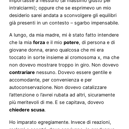
importasse a nessuno (al massimo giusto per
intralciarmi); oppure che se esprimevo un mio
desiderio sarei andata a sconvolgere gli equilibri
già presenti in un contesto – sgarbo impensabile.
A lungo, da mia madre, mi è stato fatto intendere
che la mia
forza
e il mio
potere
, di persona e di
giovane donna, erano qualcosa che mi era
toccato in sorte insieme al cromosoma x, ma che
non dovevo mostrare troppo in giro. Non dovevo
contrariare
nessuno. Dovevo essere gentile e
accomodante, per convenienza e per
autoconservazione. Non dovevo catalizzare
l’attenzione o l’avrei rubata ad altri, sicuramente
più meritevoli di me. E se capitava, dovevo
chiedere scusa
.
Ho imparato egregiamente. Invece di reazioni,