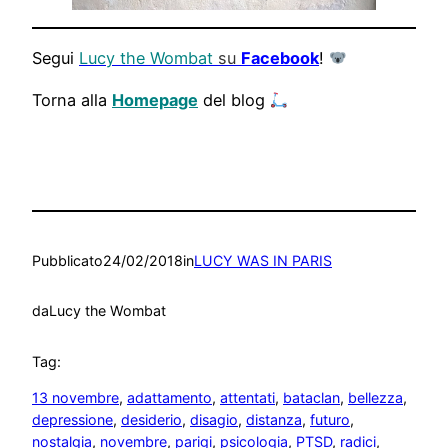
Segui
Lucy the Wombat
su
Facebook
!
Torna alla
Homepage
del blog
Pubblicato
24/02/2018
in
LUCY WAS IN PARIS
da
Lucy the Wombat
Tag:
13 novembre
, 
adattamento
, 
attentati
, 
bataclan
, 
bellezza
, 
depressione
, 
desiderio
, 
disagio
, 
distanza
, 
futuro
, 
nostalgia
, 
novembre
, 
parigi
, 
psicologia
, 
PTSD
, 
radici
, 